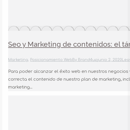
Seo y Marketing de contenidos: el t
Marketing
,
Posicionamiento Web
By
Brand4up
junio 2, 2020
Lea
Para poder alcanzar el éxito web en nuestros negocios 
correcta el contenido de nuestro plan de marketing, inc
marketing…