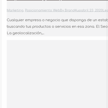
Marketing
,
Posicionamiento Web
By
Brand4up
abril 23, 2020
Le
Cualquier empresa o negocio que disponga de un establ
buscando tus productos o servicios en esa zona. El Seo
La geolocalización,…