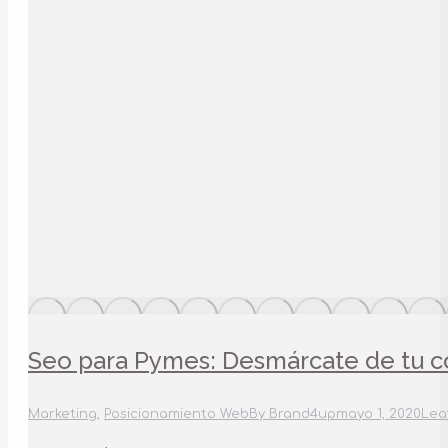
Seo para Pymes: Desmárcate de tu 
Marketing
,
Posicionamiento Web
By
Brand4up
mayo 1, 2020
Lea