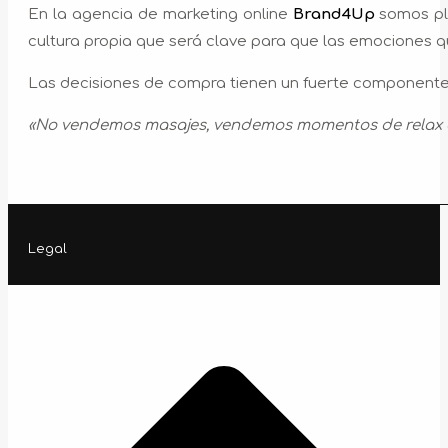
En la agencia de marketing online
Brand4Up
somos pl
cultura propia que será clave para que las emociones q
Las decisiones de compra tienen un fuerte componente 
«No vendemos masajes, vendemos momentos de relax qu
Legal
t
T