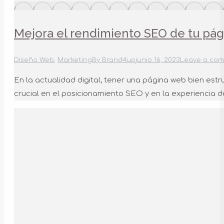
Mejora el rendimiento SEO de tu pág
Diseño Web
,
Marketing
By
Brand4up
junio 16, 2023
Leave a co
En la actualidad digital, tener una página web bien es
crucial en el posicionamiento SEO y en la experiencia d