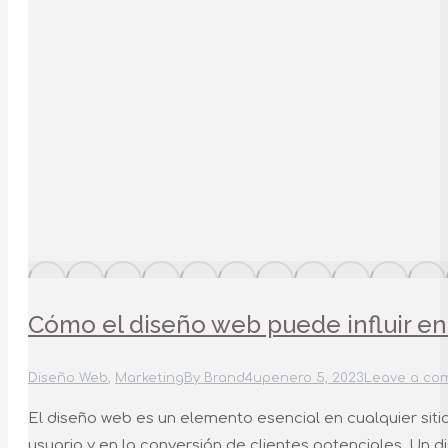
Cómo el diseño web puede influir en 
Diseño Web
,
Marketing
By
Brand4up
enero 5, 2023
Leave a co
El diseño web es un elemento esencial en cualquier sitio
usuario y en la conversión de clientes potenciales. Un 