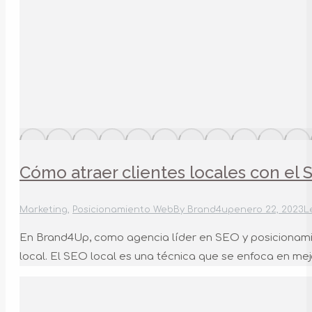
Cómo atraer clientes locales con el 
Marketing
,
Posicionamiento Web
By
Brand4up
enero 22, 2023
L
En Brand4Up, como agencia líder en SEO y posicionamie
local. El SEO local es una técnica que se enfoca en mej