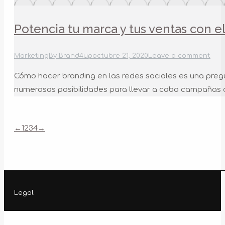
Potencia tu marca y tus ventas con e
Marketing
By
Brand4up
octubre 21, 2020
Leave a comment
Cómo hacer branding en las redes sociales es una pregu
numerosas posibilidades para llevar a cabo campañas de
←
1
2
3
4
→
Legal