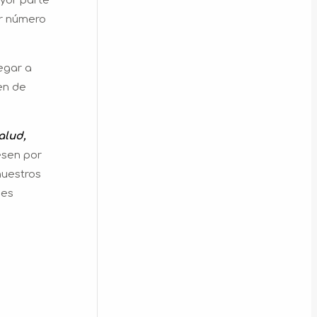
yor parte
or número
egar a
en de
alud,
esen por
nuestros
nes