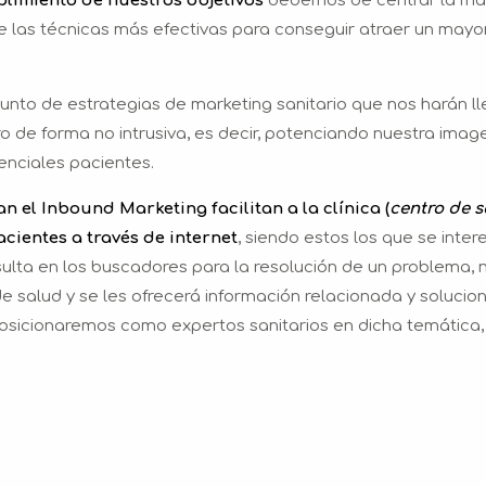
mplimiento de nuestros objetivos
debemos de centrar la ma
e las técnicas más efectivas para conseguir atraer un may
unto de estrategias de marketing sanitario que nos harán ll
o de forma no intrusiva, es decir, potenciando nuestra imag
nciales pacientes.
n el Inbound Marketing facilitan a la clínica (
centro de s
pacientes a través de internet
, siendo estos los que se inter
nsulta en los buscadores para la resolución de un problema, 
e salud y se les ofrecerá información relacionada y solucio
osicionaremos como expertos sanitarios en dicha temática,