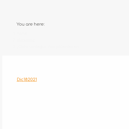
¿CÓMO CONSEGUIR MÁS PA
You are here:
Home
Marketing
¿Cómo conseguir más pacientes en…
Dic
18
2021