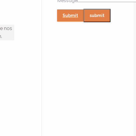
Message
Submit
ue nos
.