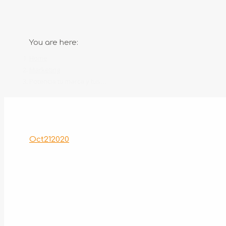
POTENCIA TU MARCA Y TU
You are here:
Home
Marketing
Potencia tu marca y tus…
Oct
21
2020