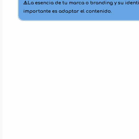
⚠️La esencia de tu marca o branding y su identi
importante es adaptar el contenido.