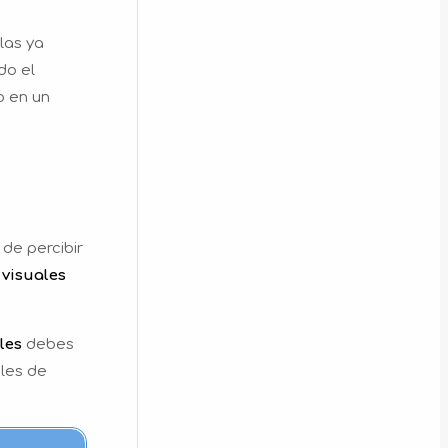
las ya
o el
o en un
 de percibir
 visuales
les
debes
ales de