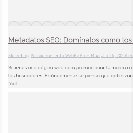
Metadatos SEO: Domínalos como los
Marketing
,
Posicionamiento Web
By
Brand4up
julio 25, 2020
Le
Si tienes una página web para promocionar tu marca o
los buscadores. Erróneamente se piensa que optimizando
fácil…