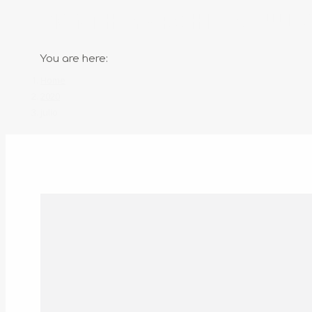
MONTHLY ARCHIVES:
JULI
You are here:
Home
2020
julio