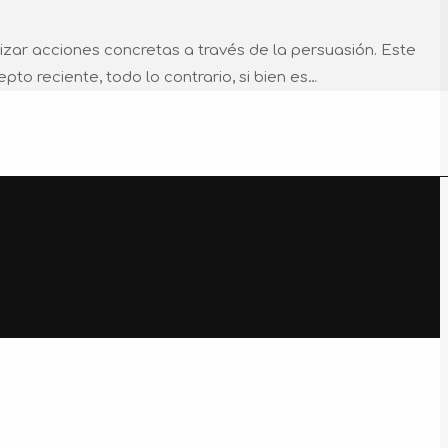
alizar acciones concretas a través de la persuasión. Este
to reciente, todo lo contrario, si bien es…
t
T