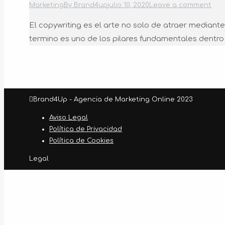
Marketing
By
Brand4up
julio 10, 2020
Leave a comment
El copywriting es el arte no solo de atraer mediante
termino es uno de los pilares fundamentales dentro d
Brand4Up - Agencia de Marketing Online 2023
Aviso Legal
Política de Privacidad
Política de Cookies
Legal