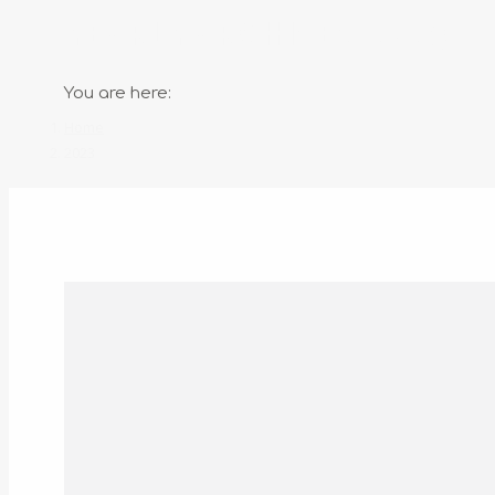
YEARLY ARCHIVES:
2023
You are here:
Home
2023