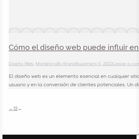
Cómo el diseño web puede influir en 
Diseño Web
,
Marketing
By
Brand4up
enero 5, 2023
Leave a co
El diseño web es un elemento esencial en cualquier sitio
usuario y en la conversión de clientes potenciales. Un 
←
1
2
←