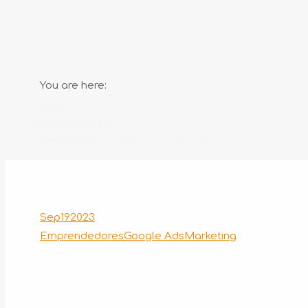
TRANSFORMANDO SITIOS 
DE ÉXITO
You are here:
Home
Emprendedores
Transformando Sitios Web Anticuados en…
Sep
19
2023
Emprendedores
Google Ads
Marketing