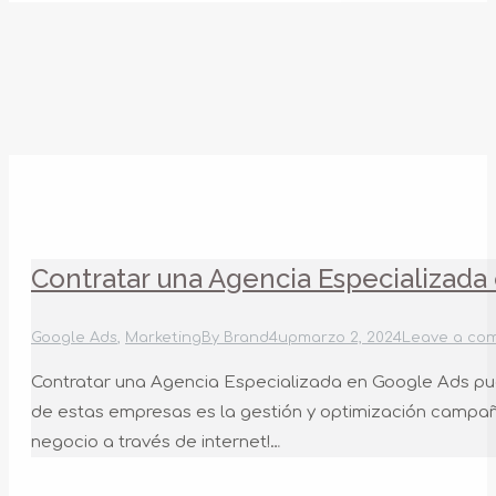
Contratar una Agencia Especializada
Google Ads
,
Marketing
By
Brand4up
marzo 2, 2024
Leave a co
Contratar una Agencia Especializada en Google Ads pued
de estas empresas es la gestión y optimización campañ
negocio a través de internet!…