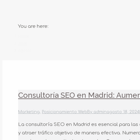
MONTHLY ARCHIVES:
AGOS
You are here:
Home
2024
agosto
Consultoría SEO en Madrid: Aument
Marketing
,
Posicionamiento Web
By
admin
agosto 18, 2024
La consultoría SEO en Madrid es esencial para las e
y atraer tráfico objetivo de manera efectiva. Num