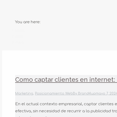
MONTHLY ARCHIVES:
MAYO
You are here:
Home
2024
mayo
Como captar clientes en internet:
Marketing
,
Posicionamiento Web
By
Brand4up
mayo 7, 202
En el actual contexto empresarial, captar clientes e
efectiva, sin necesidad de recurrir a la publicidad t