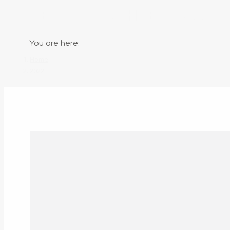
YEARLY ARCHIVES:
2022
You are here:
Home
2022